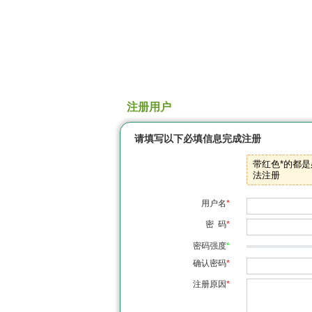
注册用户
请填写以下必填信息完成注册
带红色*的都
法注册
用户名
*
密 码
*
密码强度
*
确认密码
*
注册原因
*